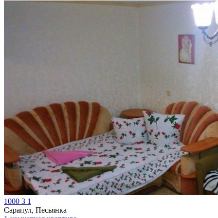
1000
3
1
Сарапул, Песьянка